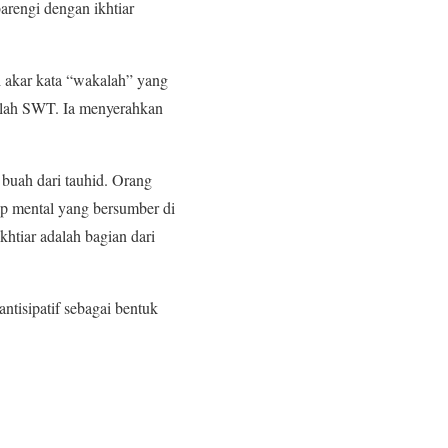
barengi dengan ikhtiar
ri akar kata “wakalah” yang
llah SWT. Ia menyerahkan
 buah dari tauhid. Orang
ap mental yang bersumber di
htiar adalah bagian dari
ntisipatif sebagai bentuk