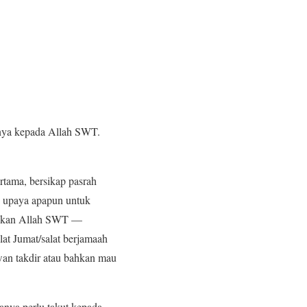
uhnya kepada Allah SWT.
tama, bersikap pasrah
 upaya apapun untuk
ntukan Allah SWT —
at Jumat/salat berjamaah
wan takdir atau bahkan mau
anya perlu takut kepada