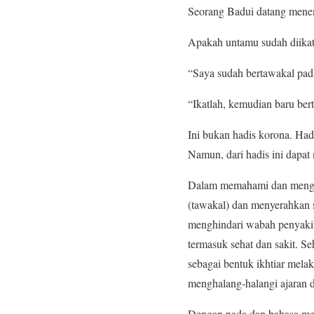
Seorang Badui datang men
Apakah untamu sudah diik
“Saya sudah bertawakal pad
“Ikatlah, kemudian baru be
Ini bukan hadis korona. Had
Namun, dari hadis ini dapa
Dalam memahami dan menghad
(tawakal) dan menyerahkan
menghindari wabah penyaki
termasuk sehat dan sakit. S
sebagai bentuk ikhtiar mel
menghalang-halangi ajaran d
Dengan nada dan bahasa men