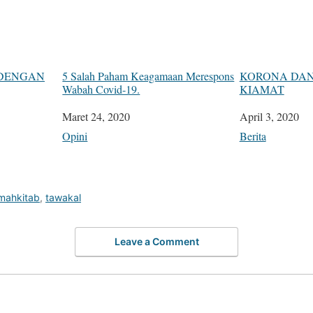
DENGAN
5 Salah Paham Keagamaan Merespons
KORONA DAN
Wabah Covid-19.
KIAMAT
Tanggal
Maret 24, 2020
Tanggal
April 3, 2020
Sehubungan dengan
Opini
Sehubungan de
Berita
mahkitab
,
tawakal
Leave a Comment