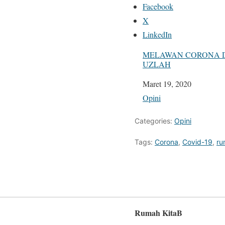
Facebook
X
LinkedIn
MELAWAN CORONA 
UZLAH
Tanggal
Maret 19, 2020
Sehubungan dengan
Opini
Categories:
Opini
Tags:
Corona
,
Covid-19
,
ru
Rumah KitaB