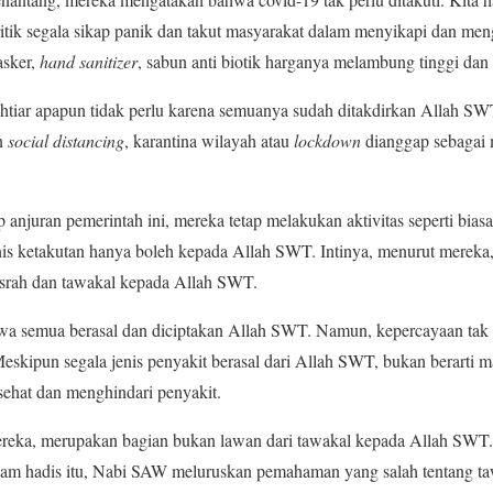
ik segala sikap panik dan takut masyarakat dalam menyikapi dan me
asker,
hand sanitizer
, sabun anti biotik harganya melambung tinggi dan 
khtiar apapun tidak perlu karena semuanya sudah ditakdirkan Allah S
n
social distancing
, karantina wilayah atau
lockdown
dianggap sebagai 
 anjuran pemerintah ini, mereka tetap melakukan aktivitas seperti bia
nis ketakutan hanya boleh kepada Allah SWT. Intinya, menurut mereka
srah dan tawakal kepada Allah SWT.
a semua berasal dan diciptakan Allah SWT. Namun, kepercayaan tak b
eskipun segala jenis penyakit berasal dari Allah SWT, bukan berarti ma
sehat dan menghindari penyakit.
ereka, merupakan bagian bukan lawan dari tawakal kepada Allah SWT
lam hadis itu, Nabi SAW meluruskan pemahaman yang salah tentang t