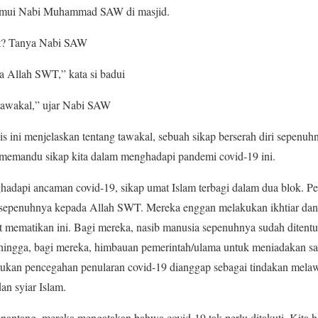
emui Nabi Muhammad SAW di masjid.
at? Tanya Nabi SAW
a Allah SWT,” kata si badui
rtawakal,” ujar Nabi SAW
is ini menjelaskan tentang tawakal, sebuah sikap berserah diri sepen
t memandu sikap kita dalam menghadapi pandemi covid-19 ini.
api ancaman covid-19, sikap umat Islam terbagi dalam dua blok. Per
 sepenuhnya kepada Allah SWT. Mereka enggan melakukan ikhtiar dan
t mematikan ini. Bagi mereka, nasib manusia sepenuhnya sudah dite
ehingga, bagi mereka, himbauan pemerintah/ulama untuk meniadakan sal
akukan pencegahan penularan covid-19 dianggap sebagai tindakan mela
an syiar Islam.
antang, mereka mengatakan bahwa covid-19 tak perlu ditakuti. Kita h