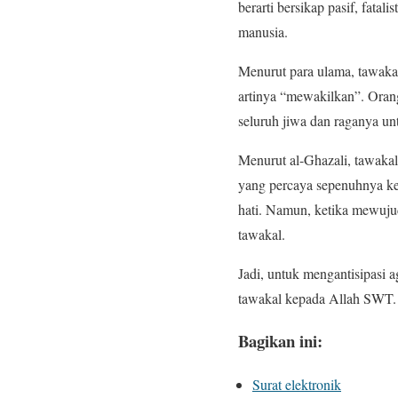
berarti bersikap pasif, fata
manusia.
Menurut para ulama, tawakal 
artinya “mewakilkan”. Ora
seluruh jiwa dan raganya u
Menurut al-Ghazali, tawakal
yang percaya sepenuhnya ke
hati. Namun, ketika mewujud
tawakal.
Jadi, untuk mengantisipasi a
tawakal kepada Allah SWT.
Bagikan ini:
Surat elektronik