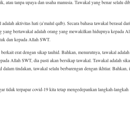
listik, atau tanpa upaya dan usaha manusia. Tawakal yang benar selalu di
adalah aktivitas hati (a’malul qalb). Secara bahasa tawakal berasal da
ng yang bertawakal adalah orang yang mewakilkan hidupnya kepada A
ntuk dan kepada Allah SWT.
 berkait erat dengan sikap tauhid. Bahkan, menurutnya, tawakal adalah
pada Allah SWT, dia pasti akan bersikap tawakal. Tawakal adalah sik
 dalam tindakan, tawakal selalu berbarengan dengan ikhtiar. Bahkan, ik
gar tidak terpapar covid-19 kita tetap mengedepankan langkah-langkah a