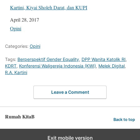
Kartini, Kiyai Sholeh Darat, dan KUPI
Tanggal
April 28, 2017
Sehubungan dengan
Opini
Categories:
Opini
Tags:
Berperspektif Gender Equality
,
DPP Wanita Katolik RI
,
KDRT
,
Konferensi Waligereja Indonesia (KWI)
,
Melek Digital
,
R.A. Kartini
Leave a Comment
Rumah KitaB
Back to top
Exit mobile version