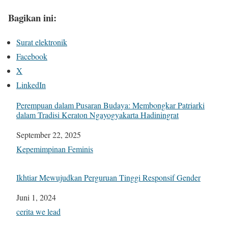
Bagikan ini:
Surat elektronik
Facebook
X
LinkedIn
Perempuan dalam Pusaran Budaya: Membongkar Patriarki
dalam Tradisi Keraton Ngayogyakarta Hadiningrat
Tanggal
September 22, 2025
Sehubungan dengan
Kepemimpinan Feminis
Ikhtiar Mewujudkan Perguruan Tinggi Responsif Gender
Tanggal
Juni 1, 2024
Sehubungan dengan
cerita we lead