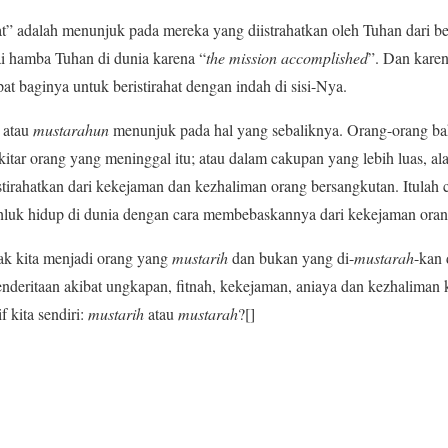
ahat” adalah menunjuk pada mereka yang diistrahatkan oleh Tuhan dari 
i hamba Tuhan di dunia karena “
the mission accomplished
”. Dan karen
t baginya untuk beristirahat dengan indah di sisi-Nya.
, atau
mustarahun
menunjuk pada hal yang sebaliknya. Orang-orang ba
itar orang yang meninggal itu; atau dalam cakupan yang lebih luas, al
stirahatkan dari kekejaman dan kezhaliman orang bersangkutan. Itula
luk hidup di dunia dengan cara membebaskannya dari kekejaman orang
ak kita menjadi orang yang
mustarih
dan bukan yang di-
mustarah
-kan 
penderitaan akibat ungkapan, fitnah, kekejaman, aniaya dan kezhaliman 
f kita sendiri:
mustarih
atau
mustarah
?[]