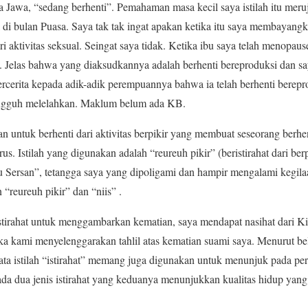
asa Jawa, “sedang berhenti”. Pemahaman masa kecil saya istilah itu meru
sa di bulan Puasa. Saya tak tak ingat apakan ketika itu saya membayang
i aktivitas seksual. Seingat saya tidak. Ketika ibu saya telah menopau
”. Jelas bahwa yang diaksudkannya adalah berhenti bereproduksi dan sa
ercerita kepada adik-adik perempuannya bahwa ia telah berhenti berep
sungguh melelahkan. Maklum belum ada KB.
akan untuk berhenti dari aktivitas berpikir yang membuat seseorang berhe
s. Istilah yang digunakan adalah “reureuh pikir” (beristirahat dari berpi
u Sersan”, tetangga saya yang dipoligami dan hampir mengalami kegil
 “reureuh pikir” dan “niis” .
stirahat untuk menggambarkan kematian, saya mendapat nasihat dari 
a kami menyelenggarakan tahlil atas kematian suami saya. Menurut be
rnyata istilah “istirahat” memang juga digunakan untuk menunjuk pada p
 ada dua jenis istirahat yang keduanya menunjukkan kualitas hidup yan