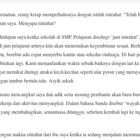
an, orang kerap memperhalusnya dengan istilah istirahat. “Telah be
an saya. Mengapa istirahat?
hidupan saya ketika sekolah di SMP. Pelajaran diselingi “jam istirahat”, 
at di jam pelajaran artinya kita akan menemukan kegembiraan sesaat. Ber
ntu, berebut adu cepat menyerbu kantin atau sekedar olahraga. Di hari 
mbirakan lagi. Kami memanfaatkan waktu sebaik-baiknya dengan lari k
at memikat diiringi atraksi kecil-kecilan seperti ular pyton yang mera
gan tambur bertalu-talu. Asyik sekali.
musim mencangkul saya dan adik serta seorang pembantu akan buru-bu
pekerja dari aktivitas menyangkul. Dalam bahasa Sunda disebut “wayah 
al yang membahagikan, senantuasa ditunggu, sebelum kembali lagi ke t
ngan makna istirahat dari ibu saya ketika ia sedang menjalani menstr