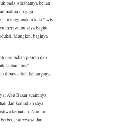
juk pada istirahatnya beliau
kan makna ini juga
se ia menggunakan kata “ wis
ya merasa ibu saya begitu
roduksi. Mungkin, baginya
nti dari beban pikiran dan
kir) atau “niis”
aan dibawa oleh keluarganya
Kiyai Abu Bakar suaminya
liau dan kemudian saya
eristiwa kematian. Namun
g berbeda:
mustarih
dan