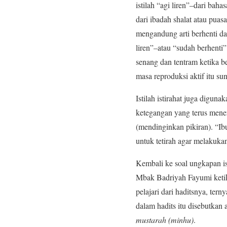
istilah “agi liren”–dari bah
dari ibadah shalat atau pua
mengandung arti berhenti dar
liren”–atau “sudah berhenti
senang dan tentram ketika b
masa reproduksi aktif itu 
Istilah istirahat juga digun
ketegangan yang terus meneru
(mendinginkan pikiran). “Ib
untuk tetirah agar melakukan
Kembali ke soal ungkapan i
Mbak Badriyah Fayumi ketik
pelajari dari haditsnya, te
dalam hadits itu disebutkan
mustarah (minhu)
.