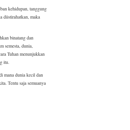
beban kehidupan, tanggung
a diistirahatkan, maka
hkan binatang dan
am semesta, dunia,
h cara Tuhan menunjukkan
 itu.
di mana dunia kecil dan
kita. Tentu saja semuanya