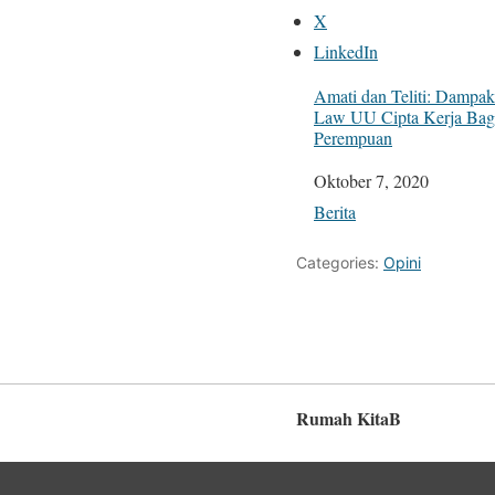
X
LinkedIn
Amati dan Teliti: Dampa
Law UU Cipta Kerja Bagi
Perempuan
Tanggal
Oktober 7, 2020
Sehubungan dengan
Berita
Categories:
Opini
Rumah KitaB