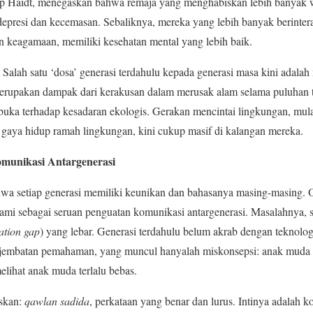
ip Haidt, menegaskan bahwa remaja yang menghabiskan lebih banyak
depresi dan kecemasan. Sebaliknya, mereka yang lebih banyak berinter
tan keagamaan, memiliki kesehatan mental yang lebih baik.
 Salah satu ‘dosa’ generasi terdahulu kepada generasi masa kini adal
i merupakan dampak dari kerakusan dalam merusak alam selama puluhan 
rbuka terhadap kesadaran ekologis. Gerakan mencintai lingkungan, mu
 gaya hidup ramah lingkungan, kini cukup masif di kalangan mereka.
unikasi Antargenerasi
hwa setiap generasi memiliki keunikan dan bahasanya masing-masing. O
ami sebagai seruan penguatan komunikasi antargenerasi. Masalahnya, se
ation gap
) yang lebar. Generasi terdahulu belum akrab dengan teknologi
 jembatan pemahaman, yang muncul hanyalah miskonsepsi: anak muda
elihat anak muda terlalu bebas.
askan:
qawlan sadida
, perkataan yang benar dan lurus. Intinya adalah 