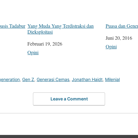
asis Tadabur
Yang Muda Yang Terdistraksi dan
Puasa dan Gener
Dieksploitasi
Tanggal
Juni 20, 2016
Tanggal
Februari 19, 2026
Sehubungan de
Opini
Sehubungan dengan
Opini
eneration
,
Gen Z
,
Generasi Cemas
,
Jonathan Haidt
,
Milenial
Leave a Comment