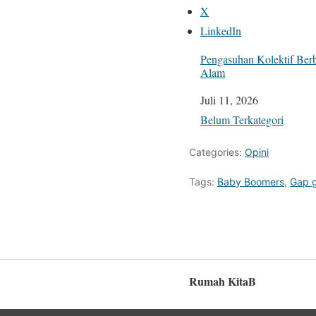
X
LinkedIn
Pengasuhan Kolektif Berb
Alam
Tanggal
Juli 11, 2026
Sehubungan dengan
Belum Terkategori
Categories:
Opini
Tags:
Baby Boomers
,
Gap g
Rumah KitaB