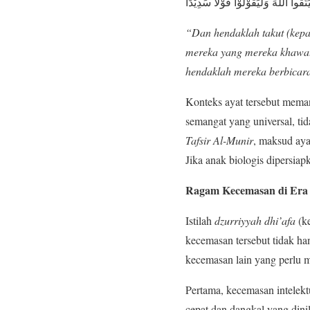
قُوا اللّٰهَ وَلْيَقُوْلُوْا قَوْلًا سَدِيْدًا
“Dan hendaklah takut (kepa
mereka yang mereka khawati
hendaklah mereka berbicara
Konteks ayat tersebut meman
semangat yang universal, ti
Tafsir Al-Munir
, maksud aya
Jika anak biologis dipersia
Ragam Kecemasan di Era 
Istilah
dzurriyyah dhi’afa
(ke
kecemasan tersebut tidak ha
kecemasan lain yang perlu me
Pertama, kecemasan intelekt
cepat dan dangkal yang dini