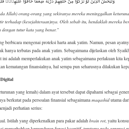
وَلْيَخْشَ الَّذِيْنَ لَوْ تَرَكُوْا مِنْ خَلْفِهِمْ ذُرِّيَّةً ضِعٰفًا خَافُوْا عَلَيْهِمْۖ فَلْيَتَّ
da Allah) orang-orang yang sekiranya mereka meninggalkan keturuna
r terhadap (kesejahteraan)nya. Oleh sebab itu, hendaklah mereka be
 dengan tutur kata yang benar.”
g berbicara mengenai proteksi harta anak yatim. Namun, pesan ayatnya
dak hanya terbatas pada anak yatim. Sebagaimana dijelaskan oleh Syai
t ini adalah memperlakukan anak yatim sebagaimana perlakuan kita ke
pkan kematangan finansialnya, hal serupa pun seharusnya dilakukan kep
Digital
turunan yang lemah) dalam ayat tersebut dapat dipahami sebagai genera
nya berkutat pada persoalan finansial sebagaimana
maqashid
utama dari
njadi perhatian serius:
ual. Istilah yang diperkenalkan para pakar adalah
brain rot
, yaitu kons
lai menyebabkan kemunduran fungsi kognitif, terutama pada generasi m