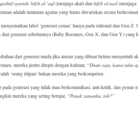
qashid syariah
:
hifzh al-‘aql
(menjaga akal) dan
hifzh al-nasl
(menjaga 
runan adalah tuntunan agama yang harus diwariskan secara berkesin
a menyematkan label ‘generasi cemas’ hanya pada milenial dan Gen Z.
n dari generasi sebelumnya (Baby Boomers, Gen X, dan Gen Y) yang k
rubahan dari generasi muda jika aturan yang dibuat belum menyentuh a
suara, mereka justru ditepis dengan kalimat,
“Diam saja, kamu tahu a
alah ‘orang titipan’ bukan mereka yang berkompeten.
tir pada generasi yang tidak mau berkomunikasi, anti-kritik, dan gema
ngkin mereka yang sering berujar,
“Penak zamanku, toh?”