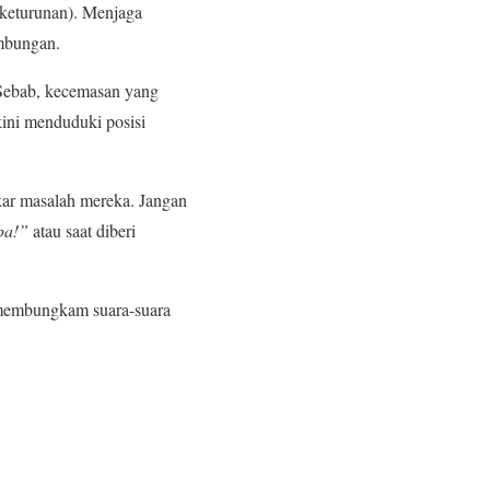
keturunan). Menjaga
ambungan.
 Sebab, kecemasan yang
ini menduduki posisi
kar masalah mereka. Jangan
pa!”
atau saat diberi
r membungkam suara-suara