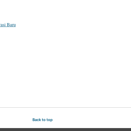
asi Baru
ngan
Back to top