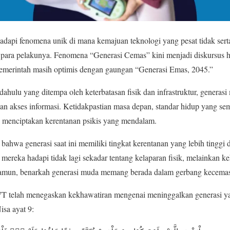
adapi fenomena unik di mana kemajuan teknologi yang pesat tidak sert
para pelakunya. Fenomena “Generasi Cemas” kini menjadi diskursus ha
 pemerintah masih optimis dengan gaungan “Generasi Emas, 2045.”
ahulu yang ditempa oleh keterbatasan fisik dan infrastruktur, generasi
an akses informasi. Ketidakpastian masa depan, standar hidup yang sem
ah menciptakan kerentanan psikis yang mendalam.
ahwa generasi saat ini memiliki tingkat kerentanan yang lebih tinggi 
reka hadapi tidak lagi sekadar tentang kelaparan fisik, melainkan k
 Namun, benarkah generasi muda memang berada dalam gerbang kecema
T telah menegaskan kekhawatiran mengenai meninggalkan generasi y
sa ayat 9: