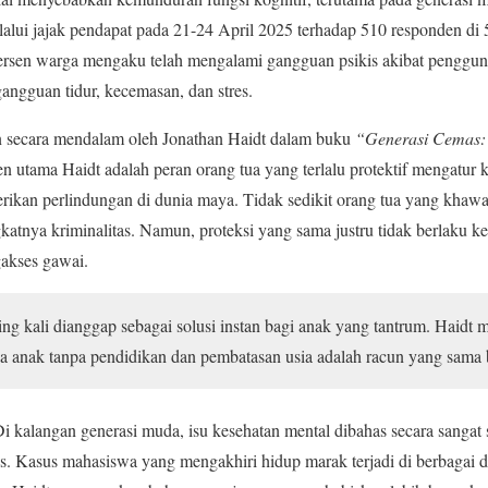
lui jajak pendapat pada 21-24 April 2025 terhadap 510 responden di 
sen warga mengaku telah mengalami gangguan psikis akibat pengguna
 gangguan tidur, kecemasan, dan stres.
 secara mendalam oleh Jonathan Haidt dalam buku
“Generasi Cemas:
n utama Haidt adalah peran orang tua yang terlalu protektif mengatur 
ikan perlindungan di dunia maya. Tidak sedikit orang tua yang khawa
katnya kriminalitas. Namun, proteksi yang sama justru tidak berlaku ke
akses gawai.
ring kali dianggap sebagai solusi instan bagi anak yang tantrum. Haid
 anak tanpa pendidikan dan pembatasan usia adalah racun yang sama
 kalangan generasi muda, isu kesehatan mental dibahas secara sangat se
is. Kasus mahasiswa yang mengakhiri hidup marak terjadi di berbagai d