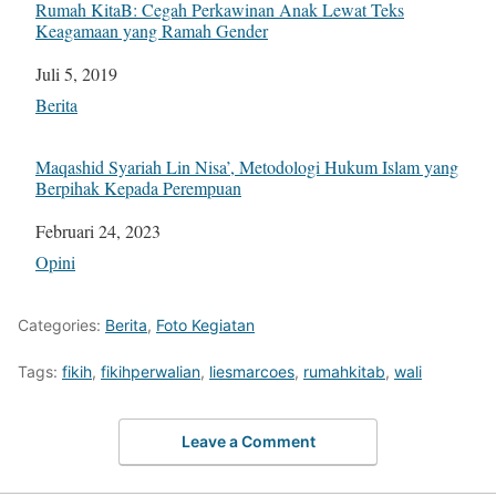
Rumah KitaB: Cegah Perkawinan Anak Lewat Teks
Keagamaan yang Ramah Gender
Tanggal
Juli 5, 2019
Sehubungan dengan
Berita
Maqashid Syariah Lin Nisa’, Metodologi Hukum Islam yang
Berpihak Kepada Perempuan
Tanggal
Februari 24, 2023
Sehubungan dengan
Opini
Categories:
Berita
,
Foto Kegiatan
Tags:
fikih
,
fikihperwalian
,
liesmarcoes
,
rumahkitab
,
wali
Leave a Comment