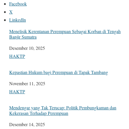
Facebook
X
LinkedIn
Menelisik Kerentanan Perempuan Sebagai Korban di Tengah
Banjir Sumatra
Tanggal
Desember 10, 2025
Sehubungan dengan
HAKTP
Kepastian Hukum bagi Perempuan di Tapak Tambang
Tanggal
November 11, 2025
Sehubungan dengan
HAKTP
Mendengar yang Tak Terucap: Politik Pembungkaman dan
Kekerasan Terhadap Perempuan
Tanggal
Desember 14, 2025