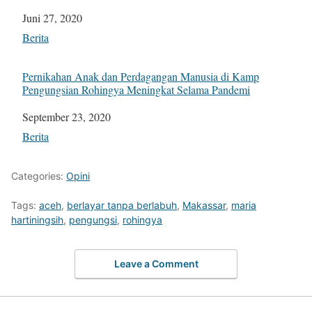
Tanggal
Juni 27, 2020
Sehubungan dengan
Berita
Pernikahan Anak dan Perdagangan Manusia di Kamp
Pengungsian Rohingya Meningkat Selama Pandemi
Tanggal
September 23, 2020
Sehubungan dengan
Berita
Categories:
Opini
Tags:
aceh
,
berlayar tanpa berlabuh
,
Makassar
,
maria
hartiningsih
,
pengungsi
,
rohingya
Leave a Comment