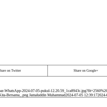
hare on Twitter
Share on Google+
ambar-WhatsApp-2024-07-05-pukul-12.20.59_1ca8943c.jpg?fit=2560%
Kita-Bersama_.png
Jamaluddin Muhammad
2024-07-05 12:39:17
2024-