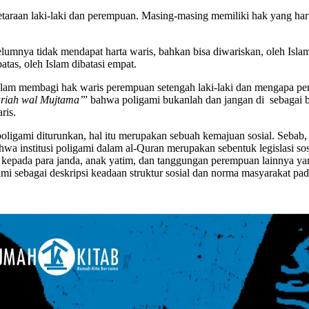
araan laki-laki dan perempuan. Masing-masing memiliki hak yang haru
elumnya tidak mendapat harta waris, bahkan bisa diwariskan, oleh Isla
atas, oleh Islam dibatasi empat.
lam membagi hak waris perempuan setengah laki-laki dan mengapa pe
ariah wal Mujtama’
” bahwa poligami bukanlah dan jangan di sebagai b
ris.
oligami diturunkan, hal itu merupakan sebuah kemajuan sosial. Sebab,
 institusi poligami dalam al-Quran merupakan sebentuk legislasi sos
n kepada para janda, anak yatim, dan tanggungan perempuan lainnya y
ami sebagai deskripsi keadaan struktur sosial dan norma masyarakat p