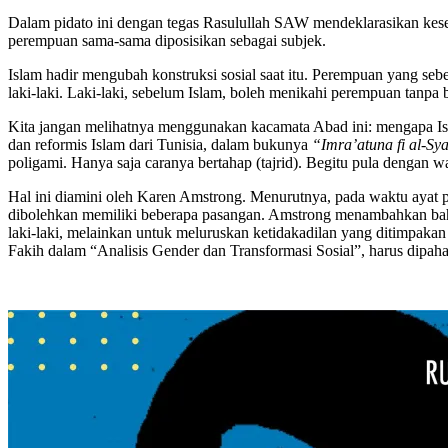
Dalam pidato ini dengan tegas Rasulullah SAW mendeklarasikan keset
perempuan sama-sama diposisikan sebagai subjek.
Islam hadir mengubah konstruksi sosial saat itu. Perempuan yang seb
laki-laki. Laki-laki, sebelum Islam, boleh menikahi perempuan tanpa b
Kita jangan melihatnya menggunakan kacamata Abad ini: mengapa Is
dan reformis Islam dari Tunisia, dalam bukunya
“Imra’atuna fi al-Sy
poligami. Hanya saja caranya bertahap (tajrid). Begitu pula dengan wa
Hal ini diamini oleh Karen Amstrong. Menurutnya, pada waktu ayat p
dibolehkan memiliki beberapa pasangan. Amstrong menambahkan bahwa
laki-laki, melainkan untuk meluruskan ketidakadilan yang ditimpaka
Fakih dalam “Analisis Gender dan Transformasi Sosial”, harus dipah