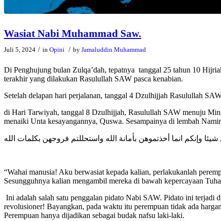
Wasiat Nabi Muhammad Saw.
/
/
Juli 5, 2024
in
Opini
by
Jamaluddin Muhammad
Di Penghujung bulan Zulqa’dah, tepatnya tanggal 25 tahun 10 Hijri
terakhir yang dilakukan Rasulullah SAW pasca kenabian.
Setelah delapan hari perjalanan, tanggal 4 Dzulhijjah Rasulullah S
di Hari Tarwiyah, tanggal 8 Dzulhijjah, Rasulullah SAW menuju Mina
menaiki Unta kesayangannya, Quswa. Sesampainya di lembah Namirah
يئا وإنكم انما أخذتموهن بأمانة الله واستحللتم فروجهن بكلمات الله
“Wahai manusia! Aku berwasiat kepada kalian, perlakukanlah perempu
Sesungguhnya kalian mengambil mereka di bawah kepercayaan Tuhan
Ini adalah salah satu penggalan pidato Nabi SAW. Pidato ini terja
revolusioner! Bayangkan, pada waktu itu perempuan tidak ada harga
Perempuan hanya dijadikan sebagai budak nafsu laki-laki.