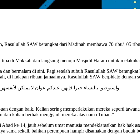
ah, Rasulullah SAW berangkat dari Madinah membawa 70 ribu/105 ribu
AW tiba di Makkah dan langsung menuju Masjidil Haram untuk melakukan
 dan bermalam di sini. Pagi setelah subuh Rasulullah SAW berangkat k
, di hadapan ribuan jamaahnya, Rasulullah SAW berpidato dengan su
واستوصوا بالنساء خيرا فإنهن عندكم عوان لا يملكن لأنفسهن ش
an dengan baik. Kalian sering memperlakukan mereka seperti tawanan.
 dan kalian berhak menggauli mereka atas nama Tuhan.”
di di Abad ke-14, jauh sebelum umat manusia mendeklarasikan hak-hak 
nya sama sekali, bahkan perempuan hampir disamakan dengan budak beli