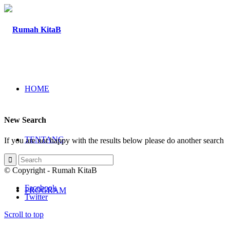
HOME
New Search
TENTANG
If you are not happy with the results below please do another search
© Copyright - Rumah KitaB
Facebook
PROGRAM
Twitter
Scroll to top