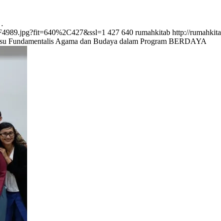
i…
SCF4989.jpg?fit=640%2C427&ssl=1
427
640
rumahkitab
http://rumahki
Isu Fundamentalis Agama dan Budaya dalam Program BERDAYA