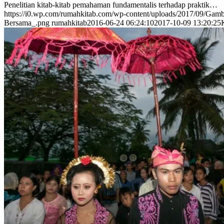
Penelitian kitab-kitab pemahaman fundamentalis terhadap praktik…
https://i0.wp.com/rumahkitab.com/wp-content/uploads/2017/09/Ga
Bersama_.png
rumahkitab
2016-06-24 06:24:10
2017-10-09 13:20:25