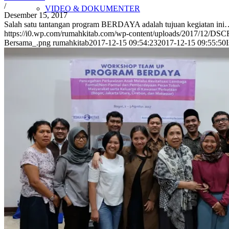
/
VIDEO & DOKUMENTER
Desember 15, 2017
Salah satu tantangan program BERDAYA adalah tujuan kegiatan in
https://i0.wp.com/rumahkitab.com/wp-content/uploads/2017/12/D
Bersama_.png
rumahkitab
2017-12-15 09:54:23
2017-12-15 09:55:50
LEAFLET & INFOGRAFIS
CERITA PERUBAHAN
OPINI
KIRIM TULISAN