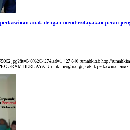
rkawinan anak dengan memberdayakan peran penga
SCF5062.jpg?fit=640%2C427&ssl=1
427
640
rumahkitab
http://rumahki
PROGRAM BERDAYA: Untuk mengurangi praktik perkawinan anak de