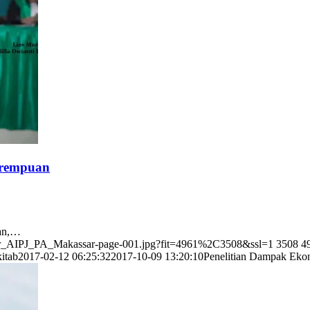
erempuan
uan,…
over_AIPJ_PA_Makassar-page-001.jpg?fit=4961%2C3508&ssl=1
3508
4
itab
2017-02-12 06:25:32
2017-10-09 13:20:10
Penelitian Dampak Ekon