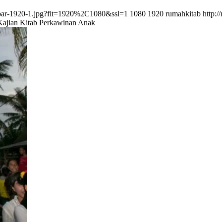
mbar-1920-1.jpg?fit=1920%2C1080&ssl=1
1080
1920
rumahkitab
http:
Kajian Kitab Perkawinan Anak