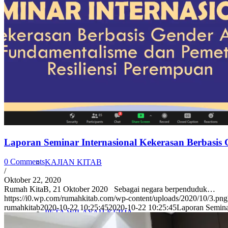
PENELITIAN
PENDIDIKAN KRITIS
ADVOKASI
Laporan Seminar Internasional Kekerasan Berbasis
0 Comments
KAJIAN KITAB
/
Oktober 22, 2020
Rumah KitaB, 21 Oktober 2020 Sebagai negara berpenduduk…
https://i0.wp.com/rumahkitab.com/wp-content/uploads/2020/10/3.
rumahkitab
2020-10-22 10:25:45
2020-10-22 10:25:45
Laporan Semina
PETA WILAYAH KERJA