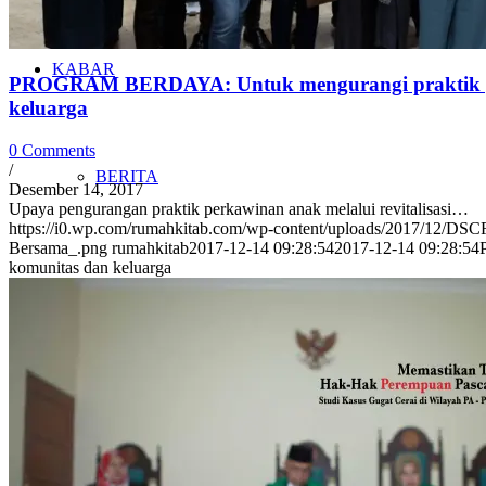
KABAR
PROGRAM BERDAYA: Untuk mengurangi praktik pe
keluarga
0 Comments
/
BERITA
Desember 14, 2017
Upaya pengurangan praktik perkawinan anak melalui revitalisasi…
https://i0.wp.com/rumahkitab.com/wp-content/uploads/2017/12/D
Bersama_.png
rumahkitab
2017-12-14 09:28:54
2017-12-14 09:28:54
komunitas dan keluarga
JADWAL
LIPUTAN MEDIA