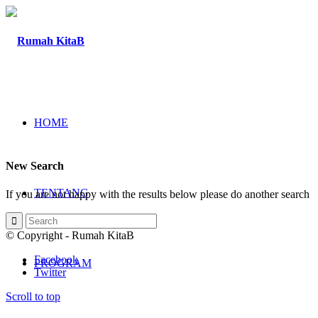
HOME
New Search
TENTANG
If you are not happy with the results below please do another search
© Copyright - Rumah KitaB
Facebook
PROGRAM
Twitter
Scroll to top