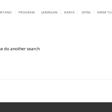
ENTANG
PROGRAM
JARINGAN
KARYA
OPINI
KIRIM T
ase do another search