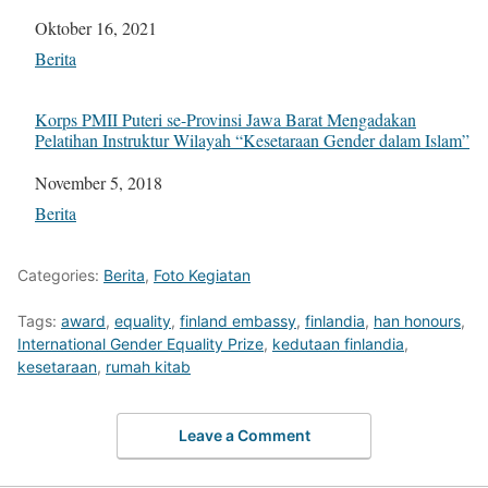
Tanggal
Oktober 16, 2021
Sehubungan dengan
Berita
Korps PMII Puteri se-Provinsi Jawa Barat Mengadakan
Pelatihan Instruktur Wilayah “Kesetaraan Gender dalam Islam”
Tanggal
November 5, 2018
Sehubungan dengan
Berita
Categories:
Berita
,
Foto Kegiatan
Tags:
award
,
equality
,
finland embassy
,
finlandia
,
han honours
,
International Gender Equality Prize
,
kedutaan finlandia
,
kesetaraan
,
rumah kitab
Leave a Comment